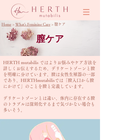
&
Home
>
What's Feminine Care
> 膣ケア
膣ケア
HERTH mutabilis ではよりお悩みやケア方法を
詳しくお伝えするため、デリケートゾーンと膣
を明確に分けています、膣は女性生殖器の一部
であり、HERTHmutabilisでは「膣入口から膣
にかけて」のことを膣と定義しています。
デリケートゾーンとは違い、体内に存在する膣
のトラブルは深刻化するまで気づかない場合も
多いそう。